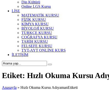
Din Kültürü
Online LGS Kursu
LİSE
MATEMATİK KURSU
FİZİK KURSU
KİMYA KURSU
BİYOLOJİ KURSU
TÜRKÇE KURSU
COĞRAFYA KURSU
TARİH KURSU
FELSEFE KURSU
TYT-AYT ONLİNE KURS
İLETİŞİM
Etiket:
Hızlı Okuma Kursu Ad
Anasayfa
»
Hızlı Okuma Kursu AdıyamanEtiketi