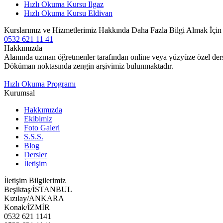
Hızlı Okuma Kursu Ilgaz
Hızlı Okuma Kursu Eldivan
Kurslarımız ve Hizmetlerimiz Hakkında Daha Fazla Bilgi Almak İçi
0532 621 11 41
Hakkımızda
Alanında uzman öğretmenler tarafından online veya yüzyüze özel ders v
Döküman noktasında zengin arşivimiz bulunmaktadır.
Hızlı Okuma Programı
Kurumsal
Hakkımızda
Ekibimiz
Foto Galeri
S.S.S.
Blog
Dersler
İletişim
İletişim Bilgilerimiz
Beşiktaş/İSTANBUL
Kızılay/ANKARA
Konak/İZMİR
0532 621 1141