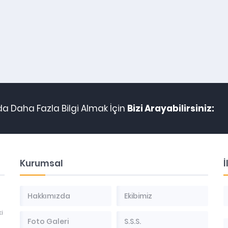
da Daha Fazla Bilgi Almak İçin
Bizi Arayabilirsiniz:
Kurumsal
İ
Hakkımızda
Ekibimiz
i
Foto Galeri
S.S.S.