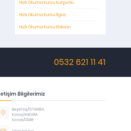
Hızlı Okuma Kursu Kurşunlu
Hızlı Okuma Kursu Ilgaz
Hızlı Okuma Kursu Eldivan
0532 621 11 41
letişim Bilgilerimiz
Beşiktaş/İSTANBUL
Kızılay/ANKARA
Konak/İZMİR