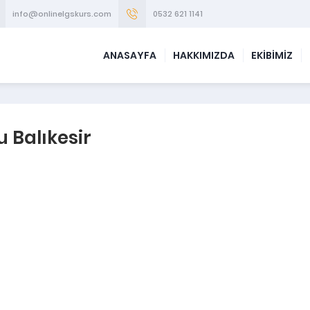
info@onlinelgskurs.com
0532 621 1141
ANASAYFA
HAKKIMIZDA
EKİBİMİZ
 Balıkesir