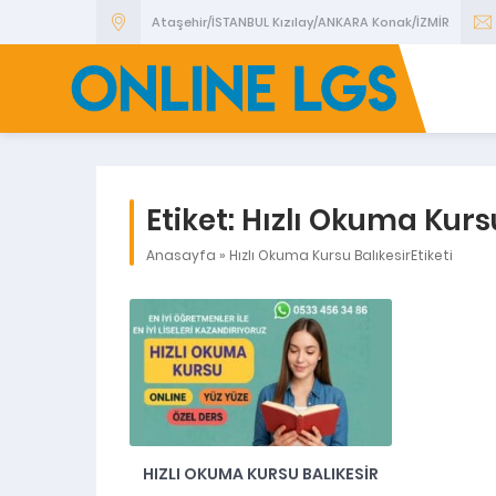
Ataşehir/İSTANBUL Kızılay/ANKARA Konak/İZMİR
Etiket:
Hızlı Okuma Kursu
Anasayfa
»
Hızlı Okuma Kursu BalıkesirEtiketi
HIZLI OKUMA KURSU BALIKESIR