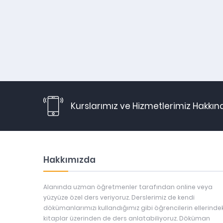
Kurslarımız ve Hizmetlerimiz Hakkın
Hakkımızda
Alanında uzman öğretmenler tarafından online veya
yüzyüze özel ders veriyoruz. Derslerimiz de kendi
dökümanlarımızı kullandığımız gibi öğrencilerin ellerindek
kitaplar üzerinden de ders anlatabiliyoruz. Döküman