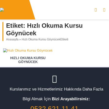
Etiket:
Hızlı Okuma Kursu
Göynücek
Anasayfa
»
Hızlı Okuma Kursu GöynücekEtiketi
HIZLI OKUMA KURSU
GÖYNÜCEK
Kurslarımız ve Hizmetlerimiz Hakkında Daha Fazla
Bilgi Almak İçin
Bizi Arayabilirsiniz:
0532 621 11 41