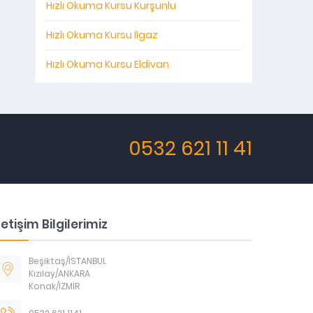
Hızlı Okuma Kursu Kurşunlu
Hızlı Okuma Kursu Ilgaz
Hızlı Okuma Kursu Eldivan
0532 621 11 41
letişim Bilgilerimiz
Beşiktaş/İSTANBUL
Kızılay/ANKARA
Konak/İZMİR