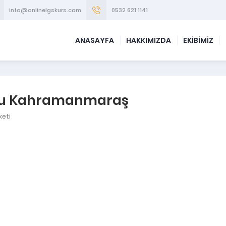
info@onlinelgskurs.com
0532 621 1141
ANASAYFA
HAKKIMIZDA
EKİBİMİZ
rsu Kahramanmaraş
keti