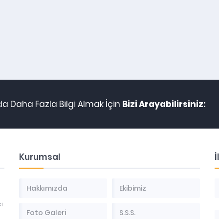
da Daha Fazla Bilgi Almak İçin
Bizi Arayabilirsiniz:
Kurumsal
İ
Hakkımızda
Ekibimiz
i
Foto Galeri
S.S.S.