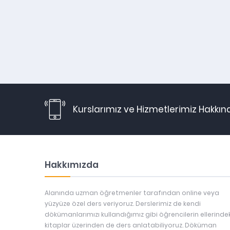
Kurslarımız ve Hizmetlerimiz Hakkın
Hakkımızda
Alanında uzman öğretmenler tarafından online veya
yüzyüze özel ders veriyoruz. Derslerimiz de kendi
dökümanlarımızı kullandığımız gibi öğrencilerin ellerindek
kitaplar üzerinden de ders anlatabiliyoruz. Döküman