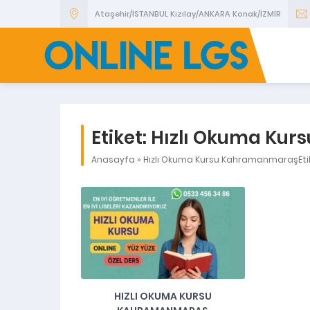
Ataşehir/İSTANBUL Kızılay/ANKARA Konak/İZMİR
Etiket:
Hızlı Okuma Ku
Anasayfa
»
Hızlı Okuma Kursu KahramanmaraşEti
HIZLI OKUMA KURSU