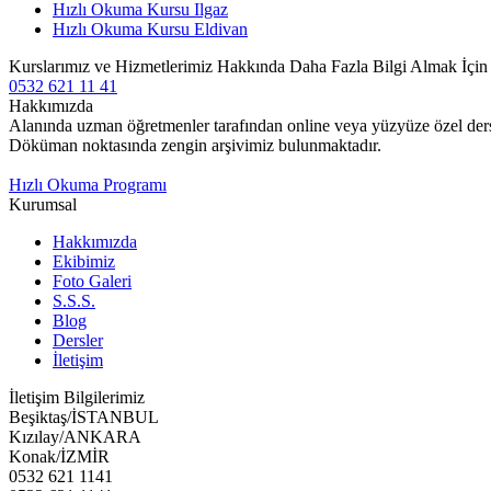
Hızlı Okuma Kursu Ilgaz
Hızlı Okuma Kursu Eldivan
Kurslarımız ve Hizmetlerimiz Hakkında Daha Fazla Bilgi Almak İçi
0532 621 11 41
Hakkımızda
Alanında uzman öğretmenler tarafından online veya yüzyüze özel ders v
Döküman noktasında zengin arşivimiz bulunmaktadır.
Hızlı Okuma Programı
Kurumsal
Hakkımızda
Ekibimiz
Foto Galeri
S.S.S.
Blog
Dersler
İletişim
İletişim Bilgilerimiz
Beşiktaş/İSTANBUL
Kızılay/ANKARA
Konak/İZMİR
0532 621 1141