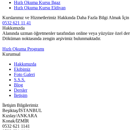
Hızlı Okuma Kursu Ilgaz
Hızlı Okuma Kursu Eldivan
Kurslarımız ve Hizmetlerimiz Hakkında Daha Fazla Bilgi Almak İçi
0532 621 11 41
Hakkımızda
Alanında uzman öğretmenler tarafından online veya yüzyüze özel ders v
Döküman noktasında zengin arşivimiz bulunmaktadır.
Hızlı Okuma Programı
Kurumsal
Hakkımızda
Ekibimiz
Foto Galeri
S.S.S.
Blog
Dersler
İletişim
İletişim Bilgilerimiz
Beşiktaş/İSTANBUL
Kızılay/ANKARA
Konak/İZMİR
0532 621 1141