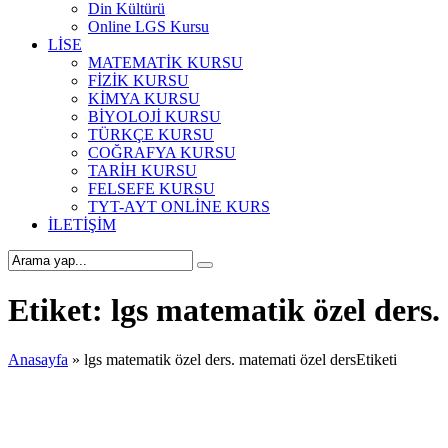
Din Kültürü
Online LGS Kursu
LİSE
MATEMATİK KURSU
FİZİK KURSU
KİMYA KURSU
BİYOLOJİ KURSU
TÜRKÇE KURSU
COĞRAFYA KURSU
TARİH KURSU
FELSEFE KURSU
TYT-AYT ONLİNE KURS
İLETİŞİM
Etiket:
lgs matematik özel ders.
Anasayfa
»
lgs matematik özel ders. matemati özel dersEtiketi