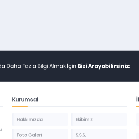
da Daha Fazla Bilgi Almak İçin
Bizi Arayabilirsiniz:
Kurumsal
İ
Hakkımızda
Ekibimiz
i
Foto Galeri
S.S.S.