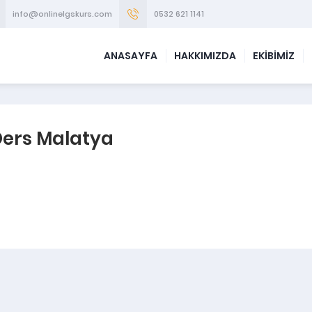
info@onlinelgskurs.com
0532 621 1141
ANASAYFA
HAKKIMIZDA
EKİBİMİZ
Ders Malatya