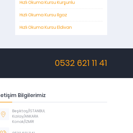
Hızlı Okuma Kursu Kurşunlu
Hızlı Okuma Kursu Ilgaz
Hızlı Okuma Kursu Eldivan
0532 621 11 41
letişim Bilgilerimiz
Beşiktaş/İSTANBUL
Kızılay/ANKARA
Konak/İZMİR