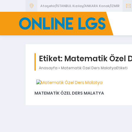
Ataşehir/İSTANBUL Kızılay/ANKARA Konak/İZMİR
Etiket:
Matematik Özel 
Anasayfa
»
Matematik Özel Ders MalatyaEtiketi
MATEMATIK ÖZEL DERS MALATYA