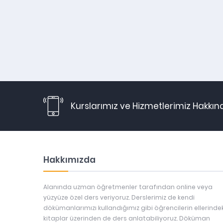
Kurslarımız ve Hizmetlerimiz Hakkın
Hakkımızda
Alanında uzman öğretmenler tarafından online veya
yüzyüze özel ders veriyoruz. Derslerimiz de kendi
dökümanlarımızı kullandığımız gibi öğrencilerin ellerindek
kitaplar üzerinden de ders anlatabiliyoruz. Döküman