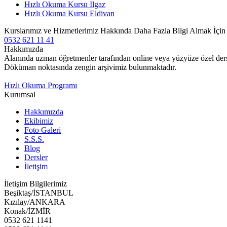
Hızlı Okuma Kursu Ilgaz
Hızlı Okuma Kursu Eldivan
Kurslarımız ve Hizmetlerimiz Hakkında Daha Fazla Bilgi Almak İçi
0532 621 11 41
Hakkımızda
Alanında uzman öğretmenler tarafından online veya yüzyüze özel ders v
Döküman noktasında zengin arşivimiz bulunmaktadır.
Hızlı Okuma Programı
Kurumsal
Hakkımızda
Ekibimiz
Foto Galeri
S.S.S.
Blog
Dersler
İletişim
İletişim Bilgilerimiz
Beşiktaş/İSTANBUL
Kızılay/ANKARA
Konak/İZMİR
0532 621 1141