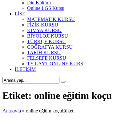
Din Kültürü
Online LGS Kursu
LİSE
MATEMATİK KURSU
FİZİK KURSU
KİMYA KURSU
BİYOLOJİ KURSU
TÜRKÇE KURSU
COĞRAFYA KURSU
TARİH KURSU
FELSEFE KURSU
TYT-AYT ONLİNE KURS
İLETİŞİM
Etiket:
online eğitim koçu
Anasayfa
»
online eğitim koçuEtiketi