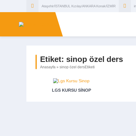
Ataşehir/İSTANBUL Kızılay/ANKARA Konak/İZMİR
i
Etiket:
sinop özel ders
Anasayfa
»
sinop özel dersEtiketi
LGS KURSU SINOP