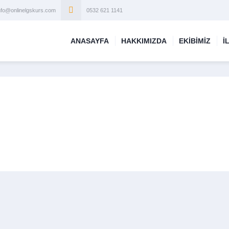
nfo@onlinelgskurs.com
0532 621 1141
ANASAYFA
HAKKIMIZDA
EKİBİMİZ
İ