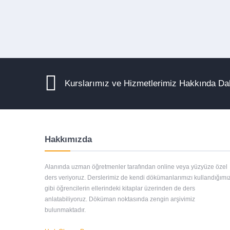
Kurslarımız ve Hizmetlerimiz Hakkında Dah
Hakkımızda
Alanında uzman öğretmenler tarafından online veya yüzyüze özel
ders veriyoruz. Derslerimiz de kendi dökümanlarımızı kullandığımı
gibi öğrencilerin ellerindeki kitaplar üzerinden de ders
anlatabiliyoruz. Döküman noktasında zengin arşivimiz
bulunmaktadır.