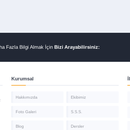
a Fazla Bilgi Almak İçin
Bizi Arayabilirsiniz:
Kurumsal
İ
Hakkımızda
Ekibimiz
z
Foto Galeri
S.S.S.
Blog
Dersler