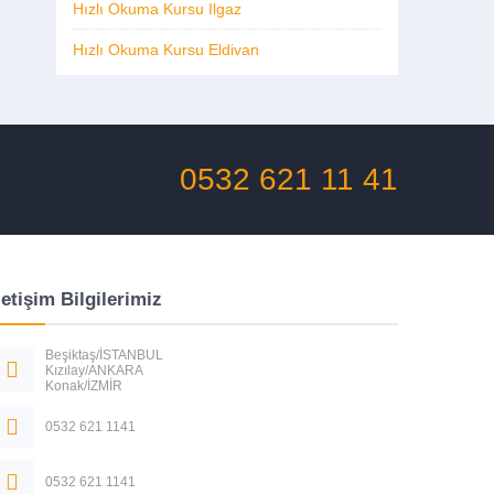
Hızlı Okuma Kursu Ilgaz
Hızlı Okuma Kursu Eldivan
0532 621 11 41
letişim Bilgilerimiz
Beşiktaş/İSTANBUL
Kızılay/ANKARA
Konak/İZMİR
0532 621 1141
0532 621 1141