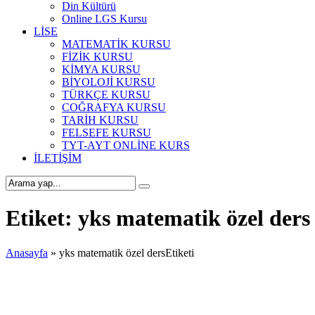
Din Kültürü
Online LGS Kursu
LİSE
MATEMATİK KURSU
FİZİK KURSU
KİMYA KURSU
BİYOLOJİ KURSU
TÜRKÇE KURSU
COĞRAFYA KURSU
TARİH KURSU
FELSEFE KURSU
TYT-AYT ONLİNE KURS
İLETİŞİM
Etiket:
yks matematik özel ders
Anasayfa
»
yks matematik özel dersEtiketi