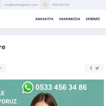
info@onlinelgskurs.com
0532 621 1141
ANASAYFA
HAKKIMIZDA
EKİBİMİZ
re
2