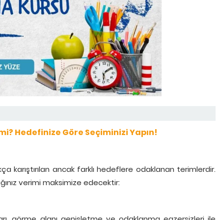
 mi? Hedefinize Göre Seçiminizi Yapın!
ça karıştırılan ancak farklı hedeflere odaklanan terimlerdir.
ınız verimi maksimize edecektir:
arı, görme alanı genişletme ve odaklanma egzersizleri ile