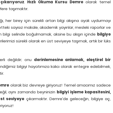
çıkarıyoruz
.
Hızlı Okuma Kursu Demre
olarak temel
lere taşımaktır.
, her birey için sürekli artan bilgi akışına ayak uydurmayı
rnetteki sayısız makale, akademik yayınlar, mesleki raporlar ve
n bilgi selinde boğulmamak, aksine bu akışın içinde
bilgiye
erimizi sürekli olarak en üst seviyeye taşımak, artık bir lüks
erli değildir; onu
derinlemesine anlamak, eleştirel bir
ndiğimiz bilgiyi hayatımıza kalıcı olarak entegre edebilmek,
ir.
Demre
olarak biz devreye giriyoruz! Temel amacımız sadece
 değil, aynı zamanda beyninizin
bilgiyi işleme kapasitesini,
st seviyeye
çıkarmaktır. Demre’de geleceğin, bilgiye aç,
riyoruz!