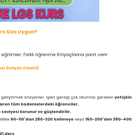
urs Size Uygun?
itimler, farklı öğrenme ihtiyaçlarına yanıt verir:
el Gelişim Odaklı)
 geliştirmek isteyenler, işleri gereği çok okuması gereken
yetişkin
ibaren tüm kademelerdeki öğrenciler.
seviyesi korunur ve güçlendirilir.
llikle
90-110’dan 280-320 kelimeye
veya
150-200’den 380-400
21 ders