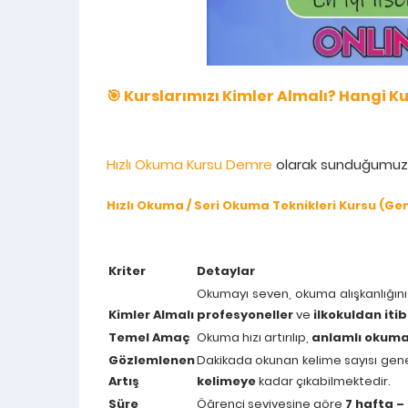
🎯 Kurslarımızı Kimler Almalı? Hangi K
Hızlı Okuma Kursu Demre
olarak sunduğumuz eğ
Hızlı Okuma / Seri Okuma Teknikleri Kursu (Gen
Kriter
Detaylar
Okumayı seven, okuma alışkanlığını
Kimler Almalı
profesyoneller
ve
ilkokuldan it
Temel Amaç
Okuma hızı artırılıp,
anlamlı okuma 
Gözlemlenen
Dakikada okunan kelime sayısı gene
Artış
kelimeye
kadar çıkabilmektedir.
Süre
Öğrenci seviyesine göre
7 hafta – 