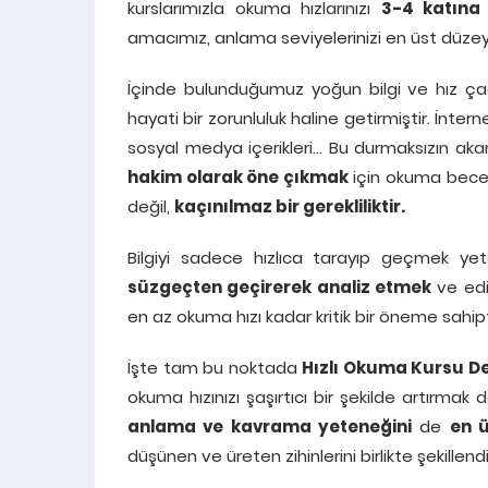
kurslarımızla okuma hızlarınızı
3-4 katına 
amacımız, anlama seviyelerinizi en üst düzey
İçinde bulunduğumuz yoğun bilgi ve hız çağı
hayati bir zorunluluk haline getirmiştir. İnte
sosyal medya içerikleri… Bu durmaksızın aka
hakim olarak öne çıkmak
için okuma beceril
değil,
kaçınılmaz bir gerekliliktir.
Bilgiyi sadece hızlıca tarayıp geçmek yet
süzgeçten geçirerek analiz etmek
ve edi
en az okuma hızı kadar kritik bir öneme sahipt
İşte tam bu noktada
Hızlı Okuma Kursu 
okuma hızınızı şaşırtıcı bir şekilde artırmak
anlama ve kavrama yeteneğini
de
en ü
düşünen ve üreten zihinlerini birlikte şekillendi