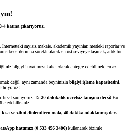
yın!
3-4 katına çıkarıyoruz
.
. İnternetteki sayısız makale, akademik yayınlar, mesleki raporlar ve
uma becerilerimizi sürekli olarak en üst seviyeye taşımak, artık bir
ğimiz bilgiyi hayatımıza kalıcı olarak entegre edebilmek, en az
tırmak değil, aynı zamanda beyninizin
bilgiyi işleme kapasitesini,
endiriyoruz!
r fırsat sunuyoruz:
15-20 dakikalık ücretsiz tanışma dersi!
Bu
be edebilirsiniz.
 kısa ve zihni dinlendiren mola, 40 dakika odaklanmış ders
tsApp hattımızı (0 533 456 3486)
kullanarak bizimle