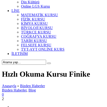
Din Kültürü
Online LGS Kursu
LİSE
MATEMATİK KURSU
FİZİK KURSU
KİMYA KURSU
BİYOLOJİ KURSU
TÜRKÇE KURSU
COĞRAFYA KURSU
TARİH KURSU
FELSEFE KURSU
TYT-AYT ONLİNE KURS
İLETİŞİM
Hızlı Okuma Kursu Finike
Anasayfa
»
Bizden Haberler
Bizden Haberler
,
Blog
0
2