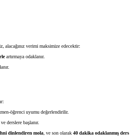
iz, alacağınız verimi maksimize edecektir:
rle
artırmaya odaklanır.
anır.
r:
tmen-öğrenci uyumu değerlendirilir.
e derslere başlanır.
ihni dinlendiren mola
, ve son olarak
40 dakika odaklanmış ders