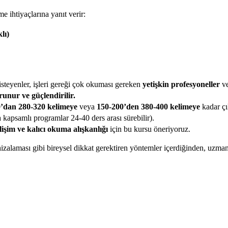
 ihtiyaçlarına yanıt verir:
lı)
steyenler, işleri gereği çok okuması gereken
yetişkin profesyoneller
v
unur ve güçlendirilir.
0’dan 280-320 kelimeye
veya
150-200’den 380-400 kelimeye
kadar çı
kapsamlı programlar 24-40 ders arası sürebilir).
lişim ve kalıcı okuma alışkanlığı
için bu kursu öneriyoruz.
 hizalaması gibi bireysel dikkat gerektiren yöntemler içerdiğinden, uzm