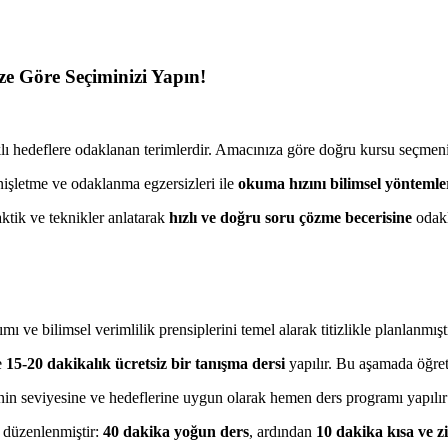
ze Göre Seçiminizi Yapın!
rklı hedeflere odaklanan terimlerdir. Amacınıza göre doğru kursu seçmen
nişletme ve odaklanma egzersizleri ile
okuma hızını bilimsel yöntemle
aktik ve teknikler anlatarak
hızlı ve doğru soru çözme becerisine
odakl
 ve bilimsel verimlilik prensiplerini temel alarak titizlikle planlanmıştı
e
15-20 dakikalık ücretsiz bir tanışma dersi
yapılır. Bu aşamada öğre
n seviyesine ve hedeflerine uygun olarak hemen ders programı yapılır v
 düzenlenmiştir:
40 dakika yoğun ders
, ardından
10 dakika kısa ve z