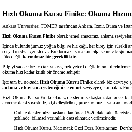
Hızlı Okuma Kursu Finike: Okuma Hızınız
Ankara Üniversitesi TÖMER tarafından Ankara, İzmir, Bursa ve İstanb
Hızlı Okuma Kursu Finike
olarak temel amacımız, anlama seviyelerin
İçinde bulunduğumuz yoğun bilgi ve hız çağı, her birey için sürekli art
sosyal medya içerikleri… Bu durmaksızın akan bilgi selinde boğulma
lüks değil,
kaçınılmaz bir gerekliliktir.
Bilgiyi sadece hızlıca tarayıp geçmek yeterli değildir; onu
derinlemesi
okuma hızı kadar kritik bir öneme sahiptir.
İşte tam bu noktada
Hızlı Okuma Kursu Finike
olarak biz devreye g
anlama ve kavrama yeteneğini
de
en üst seviyeye
çıkarmaktır. Finik
Hızlı Okuma Kursu Finike olarak, derslerimize başlamadan önce, bu be
deneme dersi sayesinde, kişiselleştirilmiş programımızın yapısını, mo
Online derslerimize başlamadan önce 15-20 dakikalık ücretsiz 
şeklinde, bilimsel verimlilik esas alınarak verilmektedir.
Hızlı Okuma Kursu, Matematik Özel Ders, Kurslarımız, Dershane