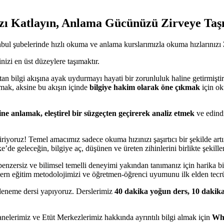
ı Katlayın, Anlama Gücünüzü Zirveye Taşı
ul şubelerinde hızlı okuma ve anlama kurslarımızla okuma hızlarınızı
izi en üst düzeylere taşımaktır.
an bilgi akışına ayak uydurmayı hayati bir zorunluluk haline getirmiştir
mak, aksine bu akışın içinde
bilgiye hakim olarak öne çıkmak
için ok
ne anlamak, eleştirel bir süzgeçten geçirerek analiz etmek
ve edindi
iriyoruz! Temel amacımız sadece okuma hızınızı şaşırtıcı bir şekilde ar
e’de geleceğin, bilgiye aç, düşünen ve üreten zihinlerini birlikte şekill
nzersiz ve bilimsel temelli deneyimi yakından tanımanız için harika bi
dern eğitim metodolojimizi ve öğretmen-öğrenci uyumunu ilk elden tecrü
deneme dersi yapıyoruz. Derslerimiz
40 dakika yoğun ders, 10 dakika
lerimiz ve Etüt Merkezlerimiz hakkında ayrıntılı bilgi almak için
Wha