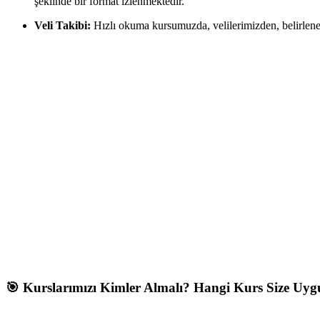
şeklinde bir format izlenmektedir.
Veli Takibi:
Hızlı okuma kursumuzda, velilerimizden, belirlen
🎯 Kurslarımızı Kimler Almalı? Hangi Kurs Size Uy