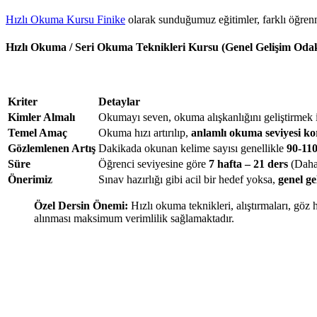
Hızlı Okuma Kursu Finike
olarak sunduğumuz eğitimler, farklı öğrenme
Hızlı Okuma / Seri Okuma Teknikleri Kursu (Genel Gelişim Odak
Kriter
Detaylar
Kimler Almalı
Okumayı seven, okuma alışkanlığını geliştirmek i
Temel Amaç
Okuma hızı artırılıp,
anlamlı okuma seviyesi kor
Gözlemlenen Artış
Dakikada okunan kelime sayısı genellikle
90-11
Süre
Öğrenci seviyesine göre
7 hafta – 21 ders
(Daha 
Önerimiz
Sınav hazırlığı gibi acil bir hedef yoksa,
genel ge
Özel Dersin Önemi:
Hızlı okuma teknikleri, alıştırmaları, göz
alınması maksimum verimlilik sağlamaktadır.