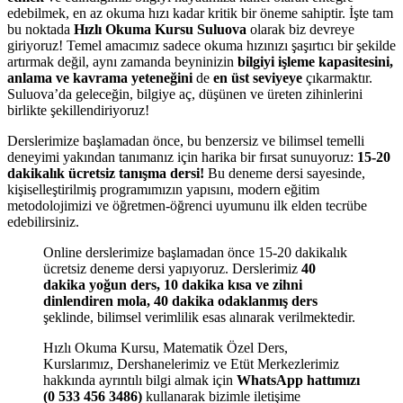
edebilmek, en az okuma hızı kadar kritik bir öneme sahiptir. İşte tam
bu noktada
Hızlı Okuma Kursu Suluova
olarak biz devreye
giriyoruz! Temel amacımız sadece okuma hızınızı şaşırtıcı bir şekilde
artırmak değil, aynı zamanda beyninizin
bilgiyi işleme kapasitesini,
anlama ve kavrama yeteneğini
de
en üst seviyeye
çıkarmaktır.
Suluova’da geleceğin, bilgiye aç, düşünen ve üreten zihinlerini
birlikte şekillendiriyoruz!
Derslerimize başlamadan önce, bu benzersiz ve bilimsel temelli
deneyimi yakından tanımanız için harika bir fırsat sunuyoruz:
15-20
dakikalık ücretsiz tanışma dersi!
Bu deneme dersi sayesinde,
kişiselleştirilmiş programımızın yapısını, modern eğitim
metodolojimizi ve öğretmen-öğrenci uyumunu ilk elden tecrübe
edebilirsiniz.
Online derslerimize başlamadan önce 15-20 dakikalık
ücretsiz deneme dersi yapıyoruz. Derslerimiz
40
dakika yoğun ders, 10 dakika kısa ve zihni
dinlendiren mola, 40 dakika odaklanmış ders
şeklinde, bilimsel verimlilik esas alınarak verilmektedir.
Hızlı Okuma Kursu, Matematik Özel Ders,
Kurslarımız, Dershanelerimiz ve Etüt Merkezlerimiz
hakkında ayrıntılı bilgi almak için
WhatsApp hattımızı
(0 533 456 3486)
kullanarak bizimle iletişime