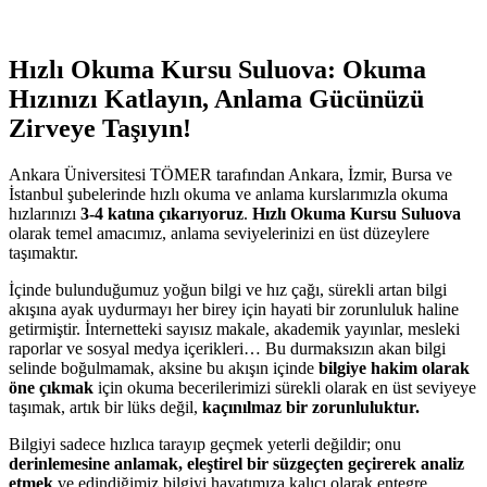
Hızlı Okuma Kursu Suluova: Okuma
Hızınızı Katlayın, Anlama Gücünüzü
Zirveye Taşıyın!
Ankara Üniversitesi TÖMER tarafından Ankara, İzmir, Bursa ve
İstanbul şubelerinde hızlı okuma ve anlama kurslarımızla okuma
hızlarınızı
3-4 katına çıkarıyoruz
.
Hızlı Okuma Kursu Suluova
olarak temel amacımız, anlama seviyelerinizi en üst düzeylere
taşımaktır.
İçinde bulunduğumuz yoğun bilgi ve hız çağı, sürekli artan bilgi
akışına ayak uydurmayı her birey için hayati bir zorunluluk haline
getirmiştir. İnternetteki sayısız makale, akademik yayınlar, mesleki
raporlar ve sosyal medya içerikleri… Bu durmaksızın akan bilgi
selinde boğulmamak, aksine bu akışın içinde
bilgiye hakim olarak
öne çıkmak
için okuma becerilerimizi sürekli olarak en üst seviyeye
taşımak, artık bir lüks değil,
kaçınılmaz bir zorunluluktur.
Bilgiyi sadece hızlıca tarayıp geçmek yeterli değildir; onu
derinlemesine anlamak, eleştirel bir süzgeçten geçirerek analiz
etmek
ve edindiğimiz bilgiyi hayatımıza kalıcı olarak entegre