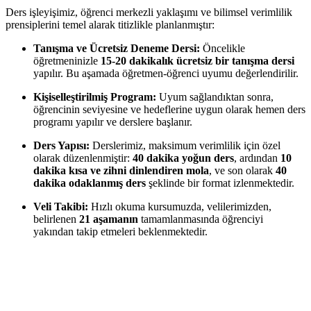
Ders işleyişimiz, öğrenci merkezli yaklaşımı ve bilimsel verimlilik
prensiplerini temel alarak titizlikle planlanmıştır:
Tanışma ve Ücretsiz Deneme Dersi:
Öncelikle
öğretmeninizle
15-20 dakikalık ücretsiz bir tanışma dersi
yapılır. Bu aşamada öğretmen-öğrenci uyumu değerlendirilir.
Kişiselleştirilmiş Program:
Uyum sağlandıktan sonra,
öğrencinin seviyesine ve hedeflerine uygun olarak hemen ders
programı yapılır ve derslere başlanır.
Ders Yapısı:
Derslerimiz, maksimum verimlilik için özel
olarak düzenlenmiştir:
40 dakika yoğun ders
, ardından
10
dakika kısa ve zihni dinlendiren mola
, ve son olarak
40
dakika odaklanmış ders
şeklinde bir format izlenmektedir.
Veli Takibi:
Hızlı okuma kursumuzda, velilerimizden,
belirlenen
21 aşamanın
tamamlanmasında öğrenciyi
yakından takip etmeleri beklenmektedir.