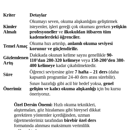
Kriter
Detaylar
Okumayı seven, okuma alışkanlığını geliştirmek
Kimler
isteyenler, işleri gereği çok okuması gereken
yetişkin
Almalı
profesyoneller
ve
ilkokuldan itibaren tüm
kademelerdeki öğrenciler.
Okuma hızı artırılıp,
anlamlı okuma seviyesi
Temel Amaç
korunur ve güçlendirilir.
Dakikada okunan kelime sayısı genellikle
90-
Gözlemlenen
110’dan 280-320 kelimeye
veya
150-200’den 380-
Artış
400 kelimeye
kadar çıkabilmektedir.
Öğrenci seviyesine göre
7 hafta – 21 ders
(daha
Süre
kapsamlı programlar 24-40 ders arası sürebilir).
Sınav hazırlığı gibi acil bir hedef yoksa,
genel
Önerimiz
gelişim ve kalıcı okuma alışkanlığı
için bu kursu
öneriyoruz.
Özel Dersin Önemi:
Hızlı okuma teknikleri,
alıştırmaları, göz hizalaması gibi bireysel dikkat
gerektiren yöntemler içerdiğinden, uzman
öğretmenlerimiz tarafından
birebir özel ders
formatında alınması maksimum verimlilik