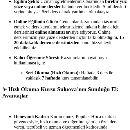
Eğitim Şekli:
Uzman öğretmenlerimiz tarafından
birebir yüz
yüze veya online dersler
halinde verilmektedir. Sınıf dersleri
yerine bireysel özel ders olarak yardımcı olmaktayız.
Online Eğitimin Gücü:
Genel olarak zamandan tasarruf
etmek ve ders kayıtlarını tekrar izleme imkanı bulmak için
derslerinizi
online almanızı
tavsiye ediyoruz. Online
derslerimizin yüz yüze derslerden hiçbir farkı olmadığını,
15-
20 dakikalık deneme dersimizden
sonra bizzat teyit
edebilirsiniz.
Kalıcı Öğrenme Süresi:
Kazanımların hayat boyu
kullanılması için:
Seri Okuma (Hızlı Okuma):
Haftada 3 ders ile
yaklaşık
7 haftada
kurs tamamlanabilir.
✨ Hızlı Okuma Kursu Suluova’nın Sunduğu Ek
Avantajlar
Deneyimli Kadro:
Kurumumuz, Popüler Hoca markası
güvencesiyle, hızlı okuma ve diğer branşlardan özel ders
veren, tecrübeli ve uzman öğretmenleri kadrosunda