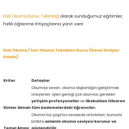
Hızlı Okuma Kursu Tekirdağ
olarak sunduğumuz eğitimler,
farklı öğrenme ihtiyaçlarına yanıt verir:
Hızlı Okuma / Seri Okuma Teknikleri Kursu (Genel Gelişim
Odaklı)
Kriter
Detaylar
Okumayı seven, okuma alışkanlığını geliştirmek
isteyenler, işleri gereği çok okuması gereken
yetişkin profesyoneller
ve
ilkokuldan itibaren
Kimler Almalı
tüm kademelerdeki öğrenciler.
Okuma hızı şaşırtıcı seviyede artırılırken, bununla
birlikte
anlamlı okuma seviyesi korunur ve
Temel Amaç
güçlendirilir.