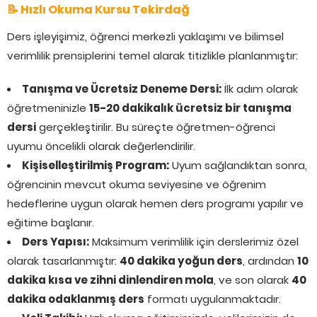
📝 Hızlı Okuma Kursu Tekirdağ
Ders işleyişimiz, öğrenci merkezli yaklaşımı ve bilimsel
verimlilik prensiplerini temel alarak titizlikle planlanmıştır:
Tanışma ve Ücretsiz Deneme Dersi:
İlk adım olarak
öğretmeninizle
15-20 dakikalık ücretsiz bir tanışma
dersi
gerçekleştirilir. Bu süreçte öğretmen-öğrenci
uyumu öncelikli olarak değerlendirilir.
Kişiselleştirilmiş Program:
Uyum sağlandıktan sonra,
öğrencinin mevcut okuma seviyesine ve öğrenim
hedeflerine uygun olarak hemen ders programı yapılır ve
eğitime başlanır.
Ders Yapısı:
Maksimum verimlilik için derslerimiz özel
olarak tasarlanmıştır:
40 dakika yoğun ders
, ardından
10
dakika kısa ve zihni dinlendiren mola
, ve son olarak
40
dakika odaklanmış ders
formatı uygulanmaktadır.