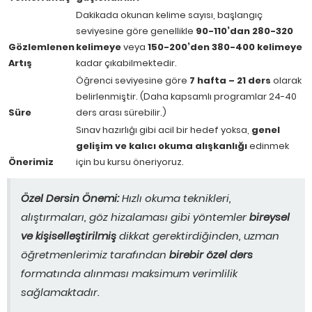
Dakikada okunan kelime sayısı, başlangıç
seviyesine göre genellikle
90-110’dan 280-320
Gözlemlenen
kelimeye
veya
150-200’den 380-400 kelimeye
Artış
kadar çıkabilmektedir.
Öğrenci seviyesine göre
7 hafta – 21 ders
olarak
belirlenmiştir. (Daha kapsamlı programlar 24-40
Süre
ders arası sürebilir.)
Sınav hazırlığı gibi acil bir hedef yoksa,
genel
gelişim ve kalıcı okuma alışkanlığı
edinmek
Önerimiz
için bu kursu öneriyoruz.
Özel Dersin Önemi:
Hızlı okuma teknikleri,
alıştırmaları, göz hizalaması gibi yöntemler
bireysel
ve kişiselleştirilmiş
dikkat gerektirdiğinden, uzman
öğretmenlerimiz tarafından
birebir özel ders
formatında alınması maksimum verimlilik
sağlamaktadır.