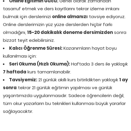
Online Eğitimin Gücü:
Genel olarak zamandan
tasarruf etmek ve ders kayıtlarını tekrar izleme imkanı
bulmak için derslerinizi
online almanızı
tavsiye ediyoruz.
Online derslerimizin yüz yüze derslerden hiçbir farkı
olmadığını,
15-20 dakikalık deneme dersimizden
sonra
bizzat teyit edebilirsiniz.
Kalıcı Öğrenme Süresi:
Kazanımların hayat boyu
kullanılması için:
Seri Okuma (Hızlı Okuma):
Haftada 3 ders ile yaklaşık
7 haftada
kurs tamamlanabilir.
Tavsiyemiz:
21 günlük akıllı kurs bitirildikten yaklaşık
1 ay
sonra
tekrar 21 günlük eğitimin yapılması ve günlük
yaşantımızda uygulanmasıdır. Sadece öğrencilerin değil,
tüm okur yazarların bu teknikleri kullanması büyük yararlar
sağlayacaktır.