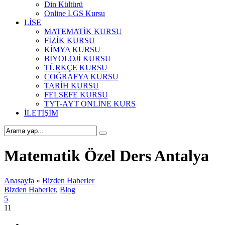
Din Kültürü
Online LGS Kursu
LİSE
MATEMATİK KURSU
FİZİK KURSU
KİMYA KURSU
BİYOLOJİ KURSU
TÜRKÇE KURSU
COĞRAFYA KURSU
TARİH KURSU
FELSEFE KURSU
TYT-AYT ONLİNE KURS
İLETİŞİM
Matematik Özel Ders Antalya
Anasayfa
»
Bizden Haberler
Bizden Haberler
,
Blog
5
11