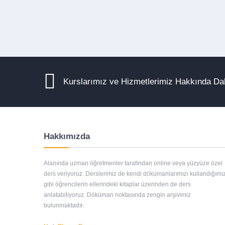
Kurslarımız ve Hizmetlerimiz Hakkında Dah
Hakkımızda
Alanında uzman öğretmenler tarafından online veya yüzyüze özel
ders veriyoruz. Derslerimiz de kendi dökümanlarımızı kullandığımı
gibi öğrencilerin ellerindeki kitaplar üzerinden de ders
anlatabiliyoruz. Döküman noktasında zengin arşivimiz
bulunmaktadır.