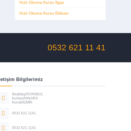
Hızlı Okuma Kursu Ilgaz
Hızlı Okuma Kursu Eldivan
0532 621 11 41
letişim Bilgilerimiz
Beşiktaş/İSTANBUL
Kızılay/ANKARA
Konak/İZMİR
0532 621 1141
0532 621 1141