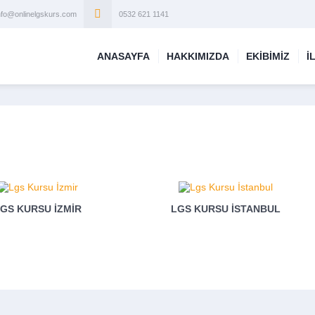
nfo@onlinelgskurs.com
0532 621 1141
ANASAYFA
HAKKIMIZDA
EKİBİMİZ
İ
GS KURSU İZMIR
LGS KURSU İSTANBUL