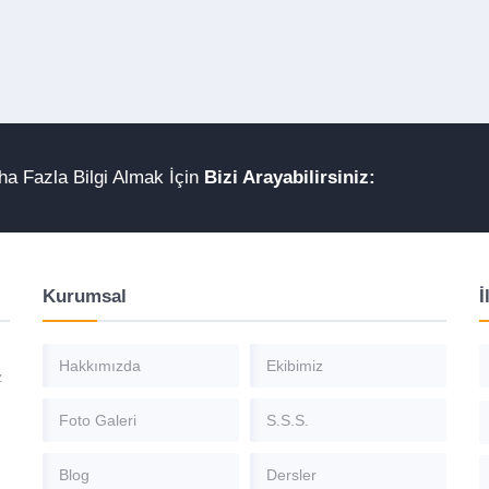
a Fazla Bilgi Almak İçin
Bizi Arayabilirsiniz:
Kurumsal
İ
Hakkımızda
Ekibimiz
z
Foto Galeri
S.S.S.
Blog
Dersler