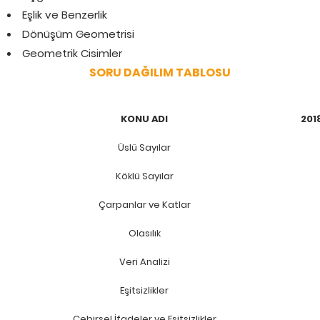
Eşlik ve Benzerlik
Dönüşüm Geometrisi
Geometrik Cisimler
SORU DAĞILIM TABLOSU
KONU ADI
201
Üslü Sayılar
Köklü Sayılar
Çarpanlar ve Katlar
Olasılık
Veri Analizi
Eşitsizlikler
Cebirsel İfadeler ve Eşitsizlikler