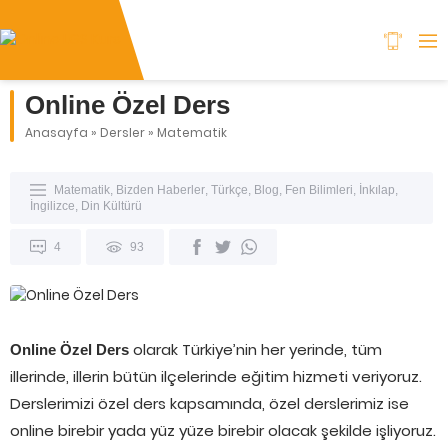
Online Özel Ders
Anasayfa
»
Dersler
»
Matematik
Matematik
,
Bizden Haberler
,
Türkçe
,
Blog
,
Fen Bilimleri
,
İnkılap
,
İngilizce
,
Din Kültürü
4
93
olarak Türkiye’nin her yerinde, tüm
Online Özel Ders
illerinde, illerin bütün ilçelerinde eğitim hizmeti veriyoruz.
Derslerimizi özel ders kapsamında, özel derslerimiz ise
online birebir yada yüz yüze birebir olacak şekilde işliyoruz.