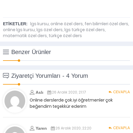
lgs kursu
,
online özel ders
,
fen bilimleri özel ders
,
ETİKETLER:
online lgs kursu
,
lgs özel ders
,
lgs türkçe özel ders
,
matematik özel ders
,
türkçe özel ders
Benzer Ürünler
Ziyaretçi Yorumları - 4 Yorum
CEVAPLA
26 Aralık 2020, 21:17
Aslı
Online derslerde çok.iyi öğretmenler çok
beğendim teşekkür ederim
CEVAPLA
26 Aralık 2020, 22:20
Yaren